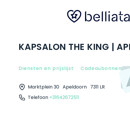
KAPSALON THE KING | A
Diensten en prijslijst
Cadeaubonnen
Marktplein 30
Apeldoorn
7311 LR
Telefoon
+31642672511