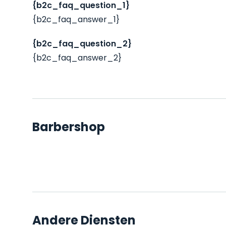
{b2c_faq_question_1}
{b2c_faq_answer_1}
{b2c_faq_question_2}
{b2c_faq_answer_2}
Barbershop
Andere Diensten