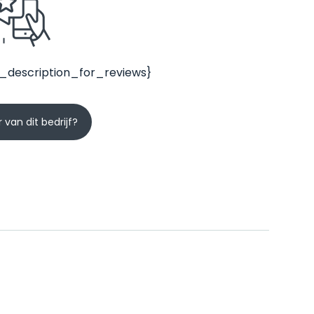
_description_for_reviews}
 van dit bedrijf?