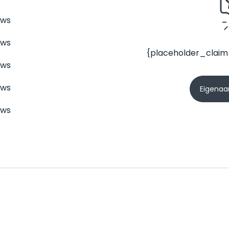
ews
ews
{placeholder_claim
ews
ews
Eigenaar
ews