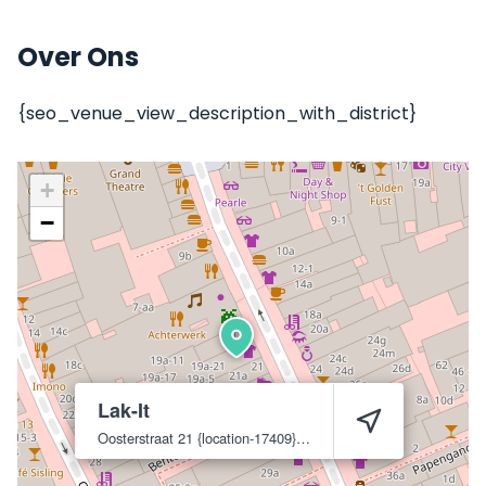
Over Ons
{seo_venue_view_description_with_district}
+
−
Lak-It
Oosterstraat 21
{location-17409}
9711 NN