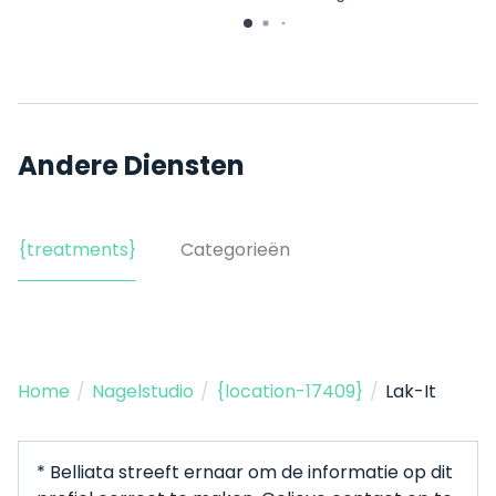
Bieslookstraat 31-1
Andere Diensten
{treatments}
Categorieën
Home
/
Nagelstudio
/
{location-17409}
/
Lak-It
* Belliata streeft ernaar om de informatie op dit