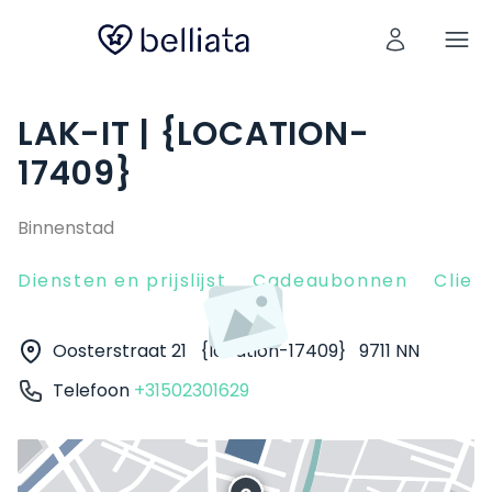
LAK-IT | {LOCATION-
17409}
Binnenstad
Diensten en prijslijst
Cadeaubonnen
Clien
Oosterstraat 21
{location-17409}
9711 NN
Telefoon
+31502301629