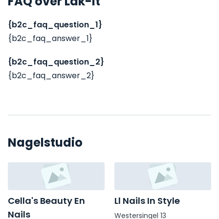
FAQ over Lak-It
{b2c_faq_question_1}
{b2c_faq_answer_1}
{b2c_faq_question_2}
{b2c_faq_answer_2}
Nagelstudio
Cella's Beauty En
Ll Nails In Style
Nails
Westersingel 13