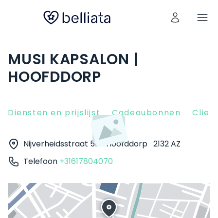
MUSI KAPSALON |
HOOFDDORP
Diensten en prijslijst
Cadeaubonnen
Clien
Nijverheidsstraat 5b
Hoofddorp
2132 AZ
Telefoon
+31617804070