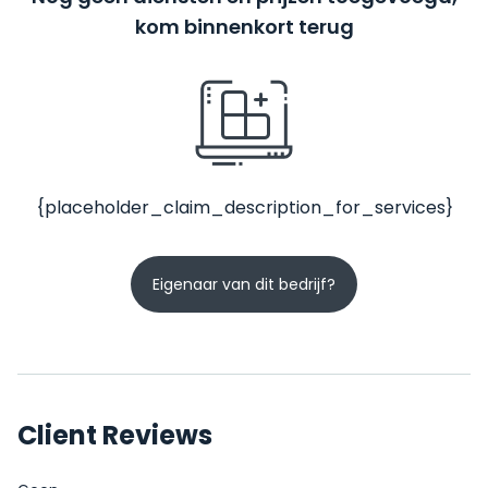
kom binnenkort terug
{placeholder_claim_description_for_services}
Eigenaar van dit bedrijf?
Client Reviews