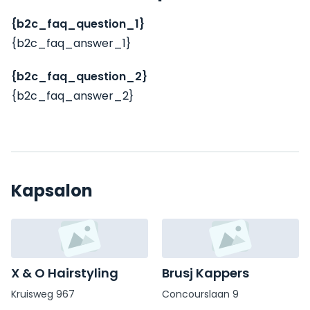
{b2c_faq_question_1}
{b2c_faq_answer_1}
{b2c_faq_question_2}
{b2c_faq_answer_2}
Kapsalon
X & O Hairstyling
Brusj Kappers
Kruisweg 967
Concourslaan 9