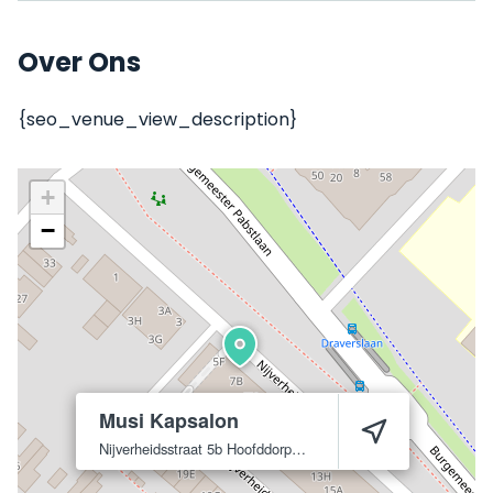
Over Ons
{seo_venue_view_description}
+
−
Musi Kapsalon
Nijverheidsstraat 5b
Hoofddorp
2132 AZ