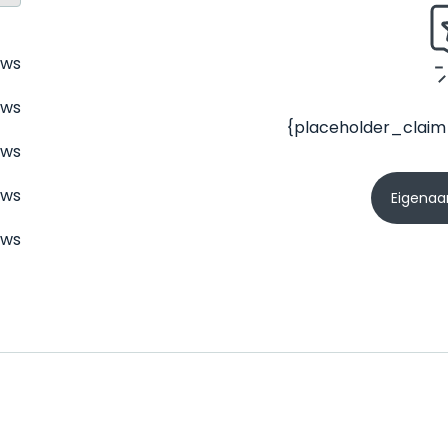
ews
ews
{placeholder_claim
ews
ews
Eigenaar
ews