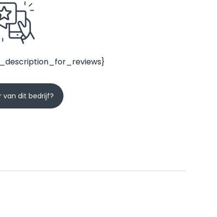
_description_for_reviews}
 van dit bedrijf?