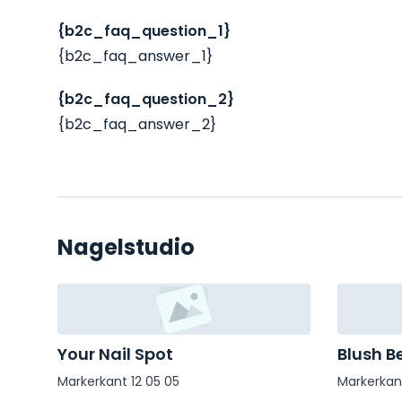
{b2c_faq_question_1}
{b2c_faq_answer_1}
{b2c_faq_question_2}
{b2c_faq_answer_2}
Nagelstudio
Your Nail Spot
Blush B
Markerkant 12 05 05
Markerkant