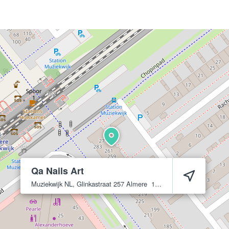
Qa Nails Art
Muziekwijk NL, Glinkastraat 257
Almere
1323 RK