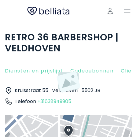
RETRO 36 BARBERSHOP |
VELDHOVEN
Diensten en prijslijst
Cadeaubonnen
Clien
Kruisstraat 55
Veldhoven
5502 JB
Telefoon
+31638949905