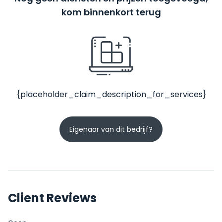
kom binnenkort terug
{placeholder_claim_description_for_services}
Eigenaar van dit bedrijf?
Client Reviews