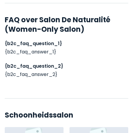
FAQ over Salon De Naturalité
(Women-Only Salon)
{b2c_faq_question_1}
{b2c_faq_answer_1}
{b2c_faq_question_2}
{b2c_faq_answer_2}
Schoonheidssalon