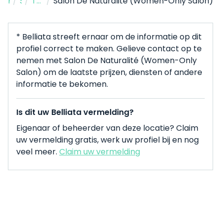
/
Home
Schoonheidssalon
/
The Hague
/
Salon De Naturalité (Women-Only Salon)
* Belliata streeft ernaar om de informatie op dit
profiel correct te maken. Gelieve contact op te
nemen met Salon De Naturalité (Women-Only
Salon) om de laatste prijzen, diensten of andere
informatie te bekomen.
Is dit uw Belliata vermelding?
Eigenaar of beheerder van deze locatie? Claim
uw vermelding gratis, werk uw profiel bij en nog
veel meer.
Claim uw vermelding