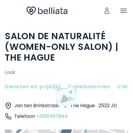
SALON DE NATURALITÉ
(WOMEN-ONLY SALON) |
THE HAGUE
Laak
Diensten en prijslijst
Cadeaubonnen
Clien
Jan ten Brinkstraat 60
The Hague
2522 JD
Telefoon
+31611467944