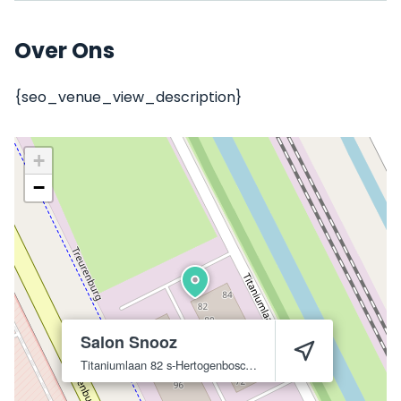
Over Ons
{seo_venue_view_description}
+
−
Salon Snooz
Titaniumlaan 82
s-Hertogenbosch
5221 CK