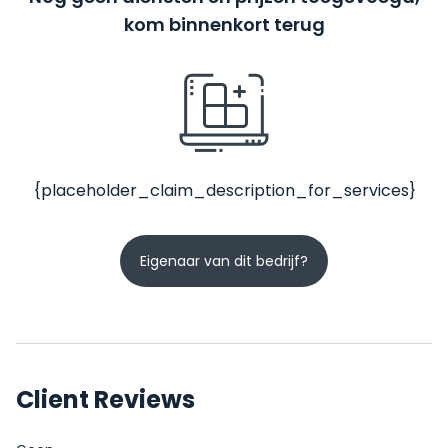
kom binnenkort terug
{placeholder_claim_description_for_services}
Eigenaar van dit bedrijf?
Client Reviews