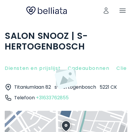
SALON SNOOZ | S-
HERTOGENBOSCH
Diensten en prijslijst
Cadeaubonnen
Clien
Titaniumlaan 82
s-Hertogenbosch
5221 CK
Telefoon
+31633762855