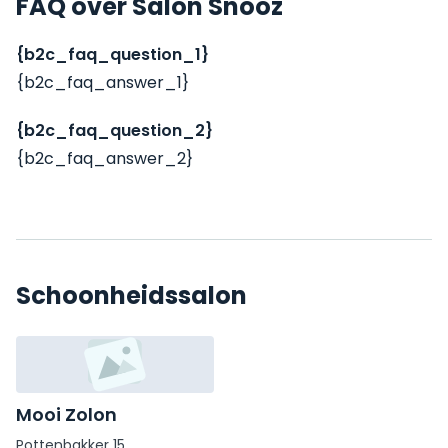
FAQ over Salon Snooz
{b2c_faq_question_1}
{b2c_faq_answer_1}
{b2c_faq_question_2}
{b2c_faq_answer_2}
Schoonheidssalon
Mooi Zolon
Pottenbakker 15