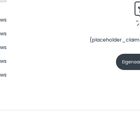
ews
ews
{placeholder_claim
ews
ews
Eigenaar
ews