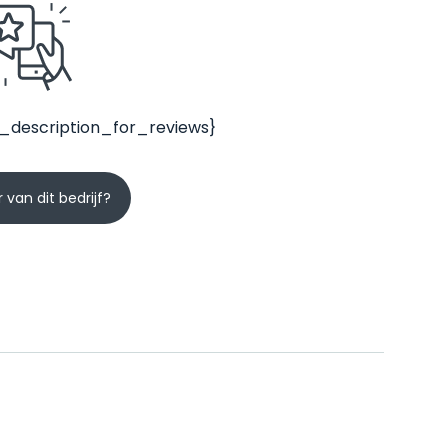
_description_for_reviews}
 van dit bedrijf?