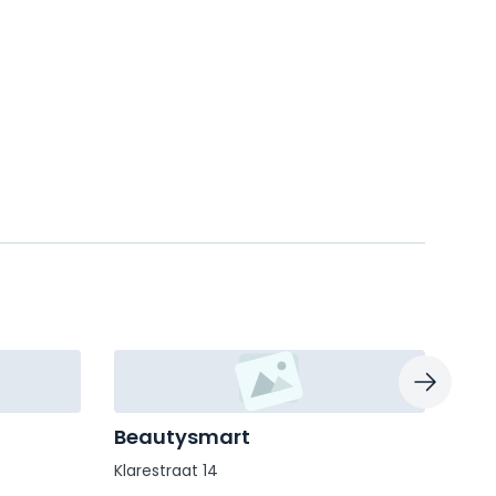
Beautysmart
Bea
Klarestraat 14
Euse