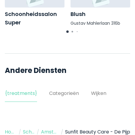
Schoonheidssalon
Blush
Super
Gustav Mahlerlaan 316b
Cornelis Troostplein 15 III
Andere Diensten
{treatments}
Categorieën
Wijken
Home
/
Schoonheidssalon
/
Amsterdam
/
Sunfit Beauty Care - De Pijp