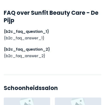
FAQ over Sunfit Beauty Care - De
Pijp
{b2c_faq_question_1}
{b2c_faq_answer_1}
{b2c_faq_question_2}
{b2c_faq_answer_2}
Schoonheidssalon