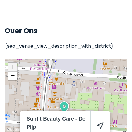
Over Ons
{seo_venue_view_description_with_district}
+
−
Sunfit Beauty Care - De
Pijp