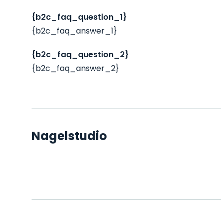
{b2c_faq_question_1}
{b2c_faq_answer_1}
{b2c_faq_question_2}
{b2c_faq_answer_2}
Nagelstudio