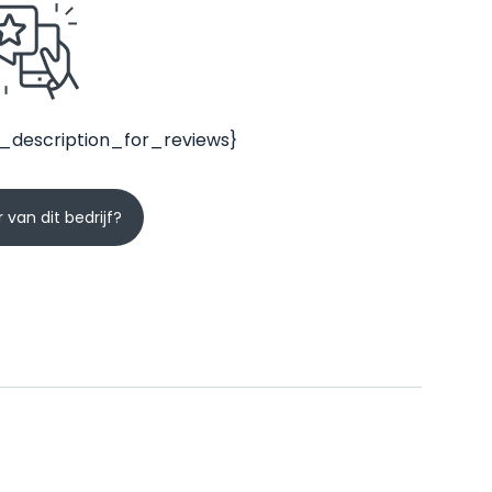
_description_for_reviews}
 van dit bedrijf?