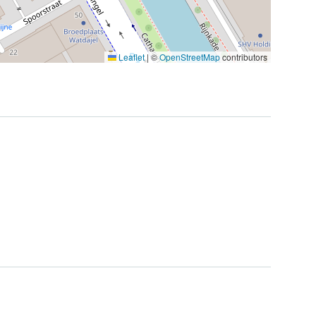
Leaflet
|
©
OpenStreetMap
contributors