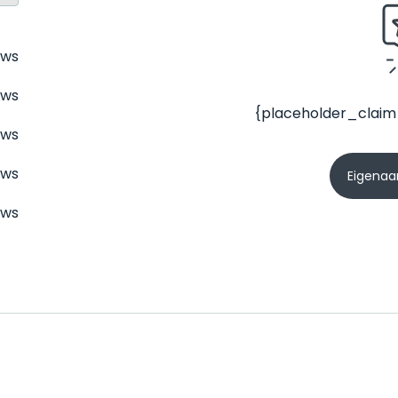
ews
ews
{placeholder_claim
ews
ews
Eigenaar
ews