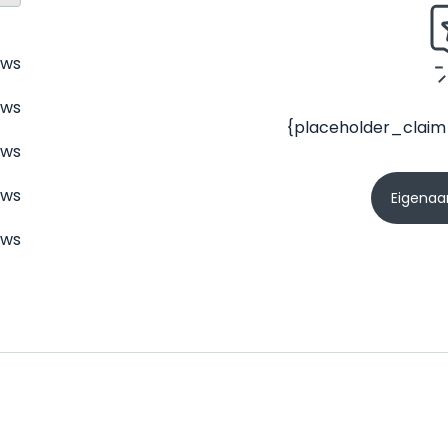
ews
ews
{placeholder_claim
ews
ews
Eigenaar
ews