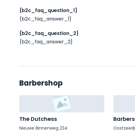
{b2c_faq_question_1}
{b2c_faq_answer_1}
{b2c_faq_question_2}
{b2c_faq_answer_2}
Barbershop
The Dutchess
Barbers
Nieuwe Binnenweg 234
Oostzeedi