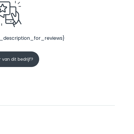
_description_for_reviews}
 van dit bedrijf?