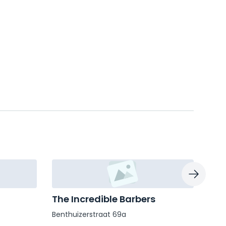
The Incredible Barbers
Jos
Benthuizerstraat 69a
Groen