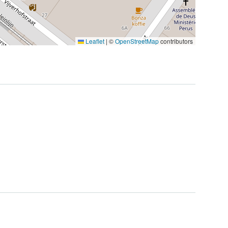
Leaflet
|
©
OpenStreetMap
contributors