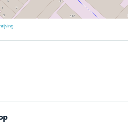
rijving
hop