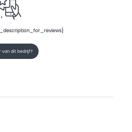
_description_for_reviews}
 van dit bedrijf?