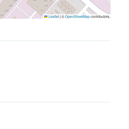
Leaflet
|
©
OpenStreetMap
contributors