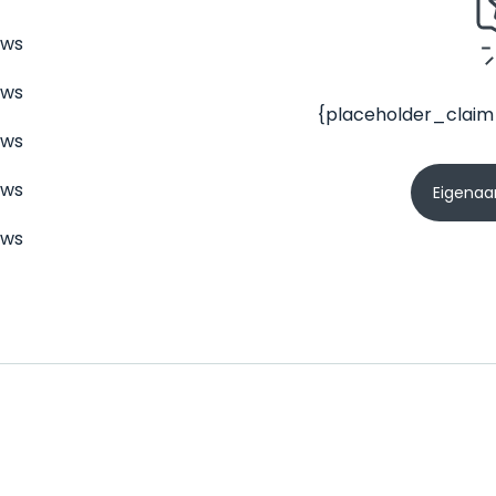
ews
ews
{placeholder_claim
ews
ews
Eigenaar
ews