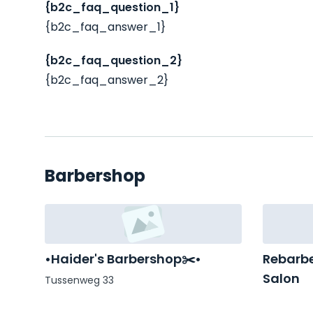
{b2c_faq_question_1}
{b2c_faq_answer_1}
{b2c_faq_question_2}
{b2c_faq_answer_2}
Barbershop
•Haider's Barbershop✂️•
Rebarbe
Salon
Tussenweg 33
Fanny Bla