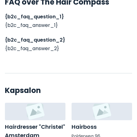
FAQ over The Hair Compass
{b2c_faq_question_1}
{b2c_faq_answer_1}
{b2c_faq_question_2}
{b2c_faq_answer_2}
Kapsalon
Hairdresser "Christel"
Hairboss
Amsterdam
Polderweg 96