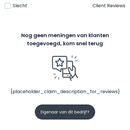
Slecht
Client Reviews
Nog geen meningen van klanten
toegevoegd, kom snel terug
{placeholder_claim_description_for_reviews}
Eigenaar van dit bedrijf?