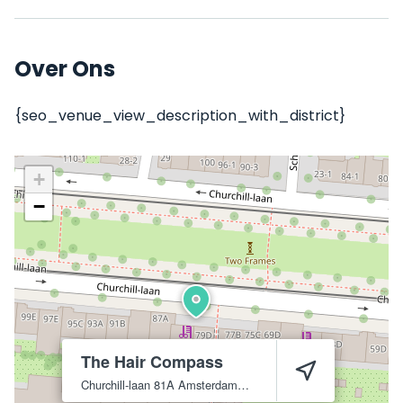
Over Ons
{seo_venue_view_description_with_district}
+
−
The Hair Compass
Churchill-laan 81A
Amsterdam
1078 DJ