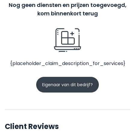
Nog geen diensten en prijzen toegevoegd,
kom binnenkort terug
{placeholder_claim_description_for_services}
Eigenaar van dit bedrijf?
Client Reviews