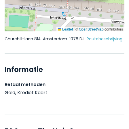
Leaflet
|
©
OpenStreetMap
contributors
Churchill-laan 81A
Amsterdam
1078 DJ
Routebeschrijving
Informatie
Betaal methoden
Geld, Krediet Kaart