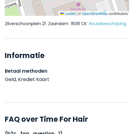
Leaflet
|
©
OpenStreetMap
contributors
Zilverschoonplein 21
Zaandam
1508 CK
Routebeschrijving
Informatie
Betaal methoden
Geld, Krediet Kaart
FAQ over Time For Hair
{b2c_faq_question_1}