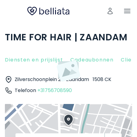
TIME FOR HAIR | ZAANDAM
Diensten en prijslijst
Cadeaubonnen
Clien
Zilverschoonplein 21
Zaandam
1508 CK
Telefoon
+31756708590