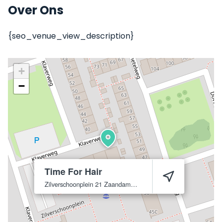
Over Ons
{seo_venue_view_description}
+
−
Time For Hair
Zilverschoonplein 21
Zaandam
1508 CK