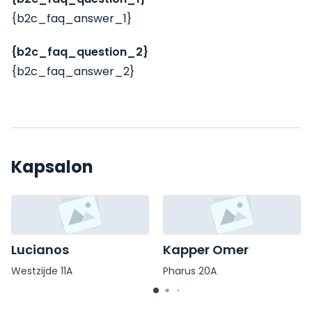
{b2c_faq_answer_1}
{b2c_faq_question_2}
{b2c_faq_answer_2}
Kapsalon
Lucianos
Kapper Omer
Westzijde 11A
Pharus 20A