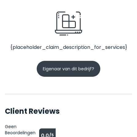
{placeholder_claim_description_for_services}
Eigenaar van dit bedrijf?
Client Reviews
Geen
Beoordelingen
0.0/
5