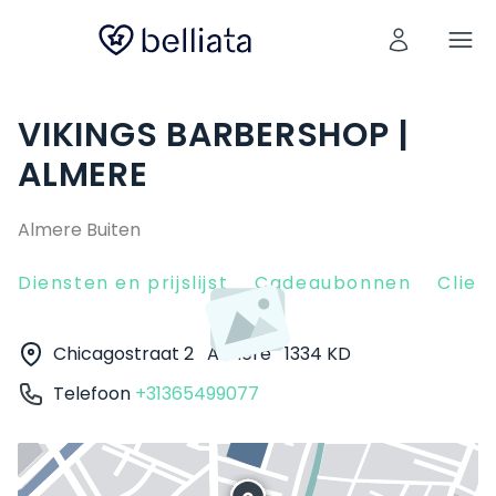
VIKINGS BARBERSHOP |
ALMERE
Almere Buiten
Diensten en prijslijst
Cadeaubonnen
Clien
Chicagostraat 2
Almere
1334 KD
Telefoon
+31365499077