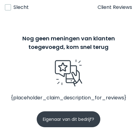
Slecht
Client Reviews
Nog geen meningen van klanten
toegevoegd, kom snel terug
{placeholder_claim_description_for_reviews}
Eigenaar van dit bedrijf?