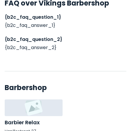
FAQ over Vikings Barbershop
{b2c_faq_question_1}
{b2c_faq_answer_1}
{b2c_faq_question_2}
{b2c_faq_answer_2}
Barbershop
Barbier Relax