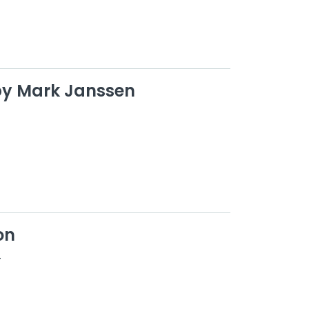
y Mark Janssen
on
4