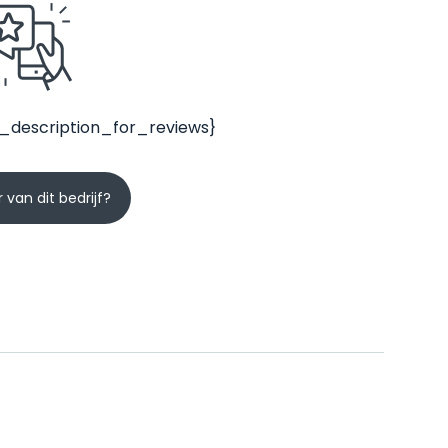
_description_for_reviews}
 van dit bedrijf?