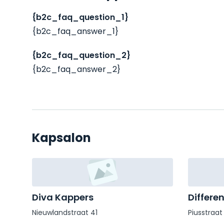
{b2c_faq_question_1}
{b2c_faq_answer_1}
{b2c_faq_question_2}
{b2c_faq_answer_2}
Kapsalon
Diva Kappers
Differen
Nieuwlandstraat 41
Piusstraat