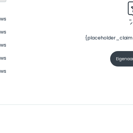
ews
ews
{placeholder_claim
ews
ews
Eigenaar
ews