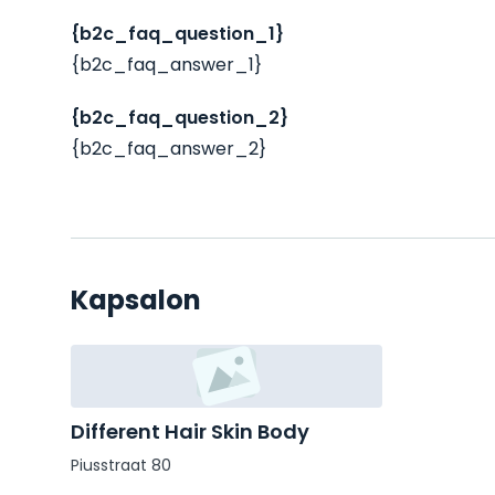
{b2c_faq_question_1}
{b2c_faq_answer_1}
{b2c_faq_question_2}
{b2c_faq_answer_2}
Kapsalon
Different Hair Skin Body
Piusstraat 80