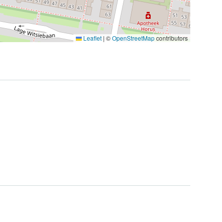
Leaflet
|
©
OpenStreetMap
contributors