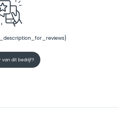
_description_for_reviews}
 van dit bedrijf?