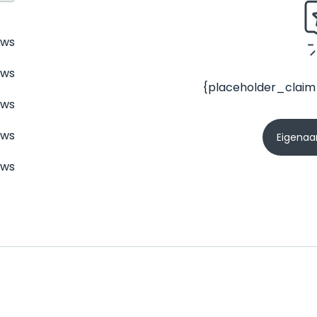
ews
ews
{placeholder_claim
ews
ews
Eigenaar
ews