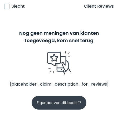
Slecht
Client Reviews
Nog geen meningen van klanten
toegevoegd, kom snel terug
{placeholder_claim_description_for_reviews}
Eigenaar van dit bedrijf?