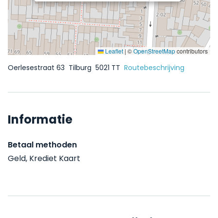
Leaflet
|
©
OpenStreetMap
contributors
Oerlesestraat 63
Tilburg
5021 TT
Routebeschrijving
Informatie
Betaal methoden
Geld, Krediet Kaart