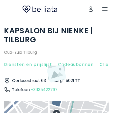
KAPSALON BIJ NIENKE |
TILBURG
Oud-Zuid Tilburg
Diensten en prijslijst
Cadeaubonnen
Clien
Oerlesestraat 63
Tilburg
5021 TT
Telefoon
+31135422797