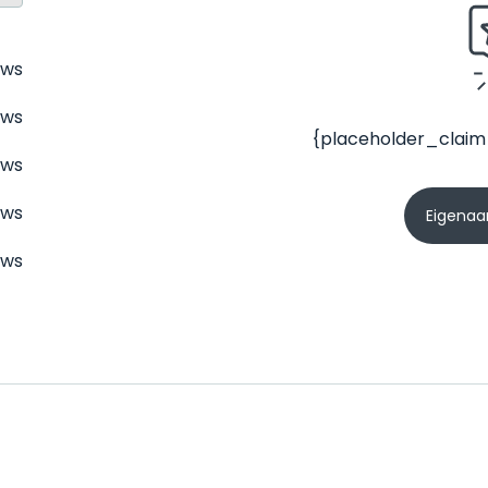
ews
ews
{placeholder_claim
ews
ews
Eigenaar
ews