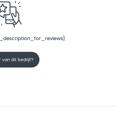
_description_for_reviews}
 van dit bedrijf?