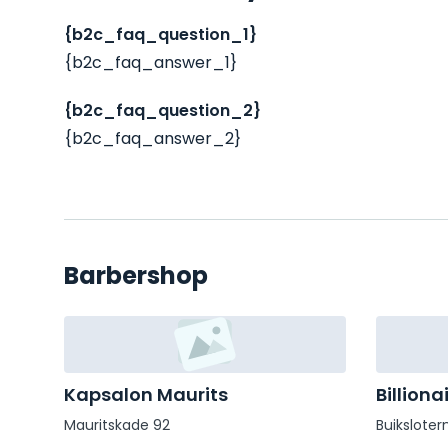
{b2c_faq_question_1}
{b2c_faq_answer_1}
{b2c_faq_question_2}
{b2c_faq_answer_2}
Barbershop
Kapsalon Maurits
Billiona
Mauritskade 92
Buiksloter