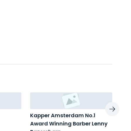
Kapper Amsterdam ️No.1
Men
Award Winning Barber Lenny
Helm