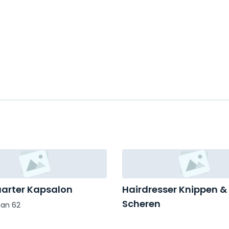
arter Kapsalon
Hairdresser Knippen &
Scheren
aan 62
Papsouwselaan 444