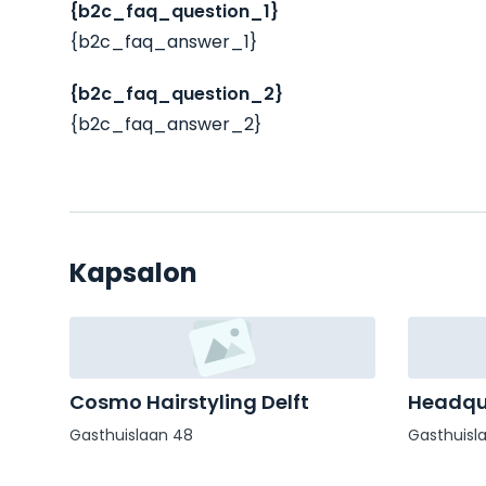
{b2c_faq_question_1}
{b2c_faq_answer_1}
{b2c_faq_question_2}
{b2c_faq_answer_2}
Kapsalon
Cosmo Hairstyling Delft
Headqu
Gasthuislaan 48
Gasthuisl