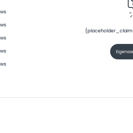
ews
ews
{placeholder_claim
ews
ews
Eigenaar
ews