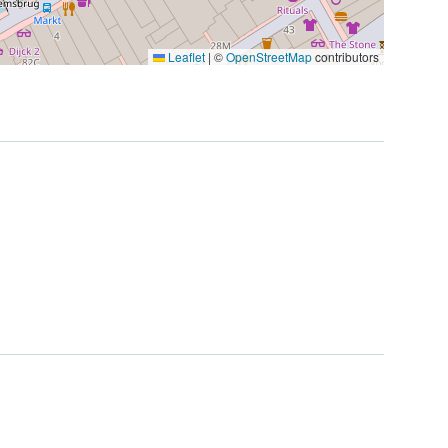
Leaflet
|
©
OpenStreetMap
contributors