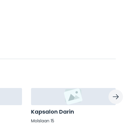
Kapsalon Darin
Ash
Molslaan 15
Koor