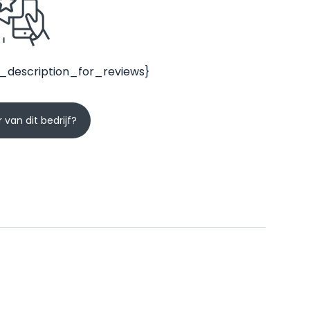
_description_for_reviews}
 van dit bedrijf?