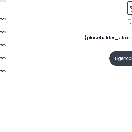
ews
ews
{placeholder_claim
ews
ews
Eigenaar
ews