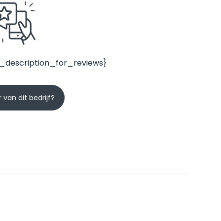
_description_for_reviews}
 van dit bedrijf?