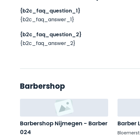
{b2c_faq_question_1}
{b2c_faq_answer_1}
{b2c_faq_question_2}
{b2c_faq_answer_2}
Barbershop
Barbershop Nijmegen - Barber
Barber 
024
Bloemerst