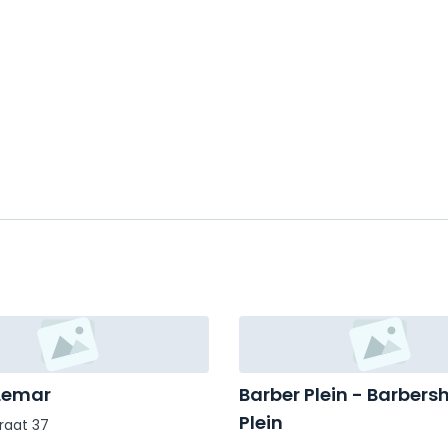
Lemar
Barber Plein - Barbers
Plein
raat 37