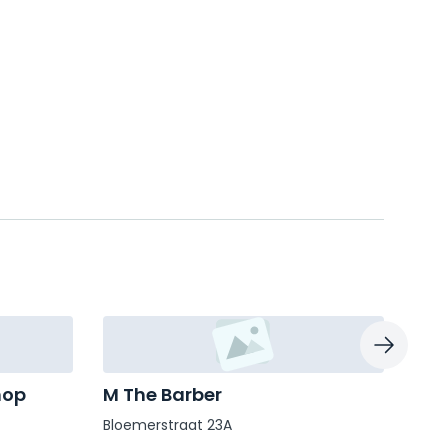
hop
M The Barber
Hez
Bloemerstraat 23A
Lang