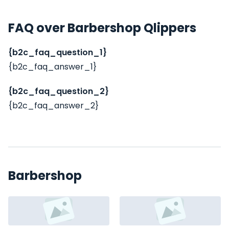
FAQ over Barbershop Qlippers
{b2c_faq_question_1}
{b2c_faq_answer_1}
{b2c_faq_question_2}
{b2c_faq_answer_2}
Barbershop