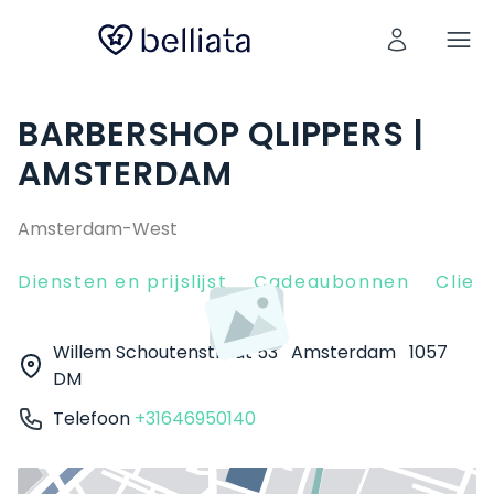
BARBERSHOP QLIPPERS |
AMSTERDAM
Amsterdam-West
Diensten en prijslijst
Cadeaubonnen
Clien
Willem Schoutenstraat 53
Amsterdam
1057
DM
Telefoon
+31646950140