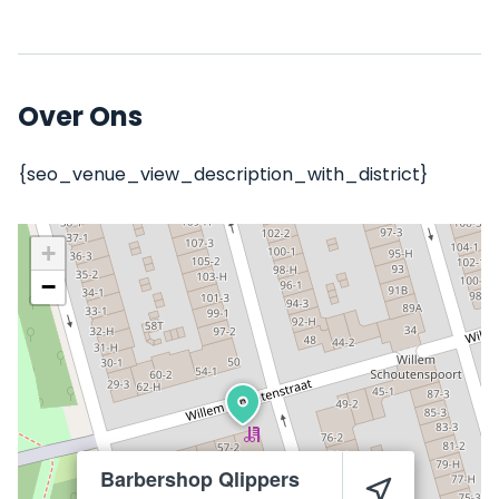
Over Ons
{seo_venue_view_description_with_district}
+
−
Barbershop Qlippers