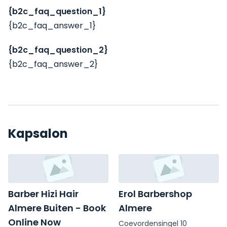
{b2c_faq_question_1}
{b2c_faq_answer_1}
{b2c_faq_question_2}
{b2c_faq_answer_2}
Kapsalon
Barber Hizi Hair
Erol Barbershop
Almere Buiten - Book
Almere
Online Now
Coevordensingel 10