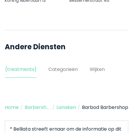
Koning Albertlaan 13
Bessemerstraat 46
Andere Diensten
{treatments}
Categorieën
Wijken
Home
/
Barbershop
/
Lanaken
/
Barbod Barbershop
* Belliata streeft ernaar om de informatie op dit