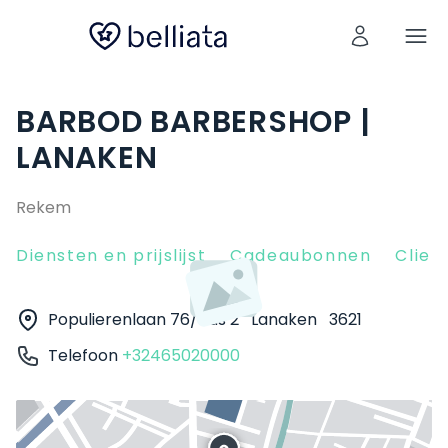
BARBOD BARBERSHOP |
LANAKEN
Rekem
Diensten en prijslijst
Cadeaubonnen
Clien
Populierenlaan 76/bus 2
Lanaken
3621
Telefoon
+32465020000