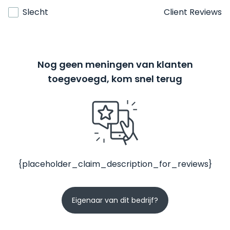
Slecht
Client Reviews
Nog geen meningen van klanten
toegevoegd, kom snel terug
{placeholder_claim_description_for_reviews}
Eigenaar van dit bedrijf?