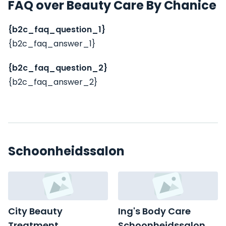
FAQ over Beauty Care By Chanice
{b2c_faq_question_1}
{b2c_faq_answer_1}
{b2c_faq_question_2}
{b2c_faq_answer_2}
Schoonheidssalon
City Beauty
Ing's Body Care
Treatment
Schoonheidssalon