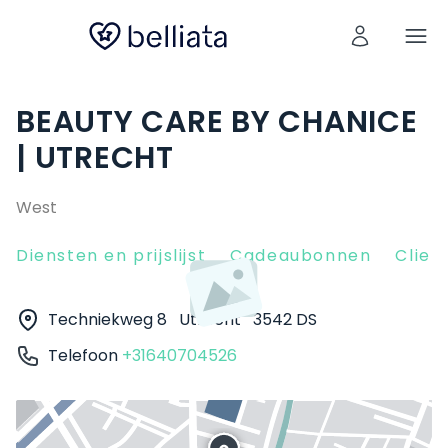
BEAUTY CARE BY CHANICE
| UTRECHT
West
Diensten en prijslijst
Cadeaubonnen
Clien
Techniekweg 8
Utrecht
3542 DS
Telefoon
+31640704526