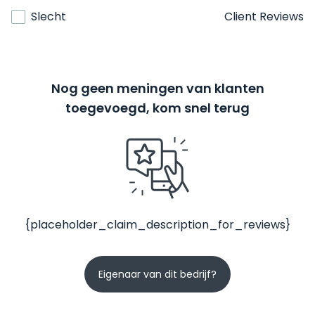
Slecht
Client Reviews
Nog geen meningen van klanten
toegevoegd, kom snel terug
{placeholder_claim_description_for_reviews}
Eigenaar van dit bedrijf?