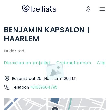
BENJAMIN KAPSALON |
HAARLEM
Oude Stad
Diensten en prijslijst
Cadeaubonnen
Clien
Rozenstraat 26
Haarlem
2011 LT
Telefoon
+31639604795