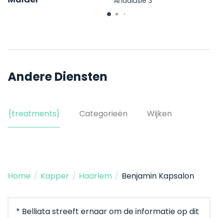
Andalusië 3
Gedempte Raamgracht 13-
ZW
Andere Diensten
{treatments}
Categorieën
Wijken
Home
/
Kapper
/
Haarlem
/
Benjamin Kapsalon
* Belliata streeft ernaar om de informatie op dit