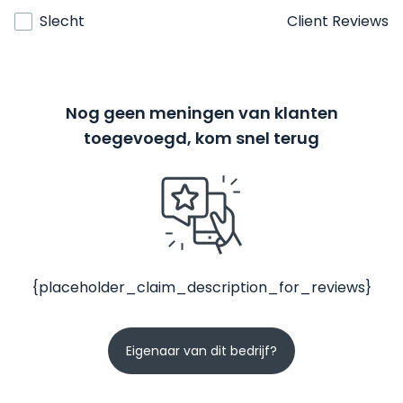
Slecht
Client Reviews
Nog geen meningen van klanten
toegevoegd, kom snel terug
{placeholder_claim_description_for_reviews}
Eigenaar van dit bedrijf?