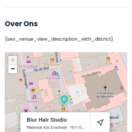
Over Ons
{seo_venue_view_description_with_district}
+
−
Blur Hair Studio
Walstraat 43a
Enschede
7511 GG