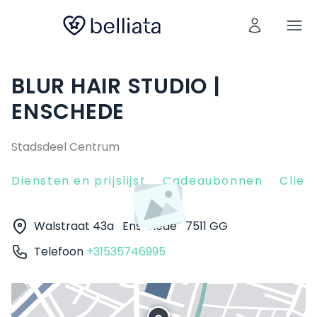
BLUR HAIR STUDIO |
ENSCHEDE
Stadsdeel Centrum
Diensten en prijslijst
Cadeaubonnen
Clien
Walstraat 43a
Enschede
7511 GG
Telefoon
+31535746995