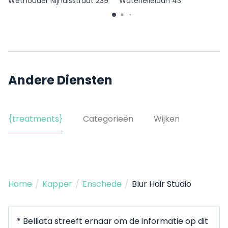
Wethouder Nijhuisstraat 239
Waterlelielaan 43
Andere Diensten
{treatments}
Categorieën
Wijken
Home
/
Kapper
/
Enschede
/
Blur Hair Studio
* Belliata streeft ernaar om de informatie op dit