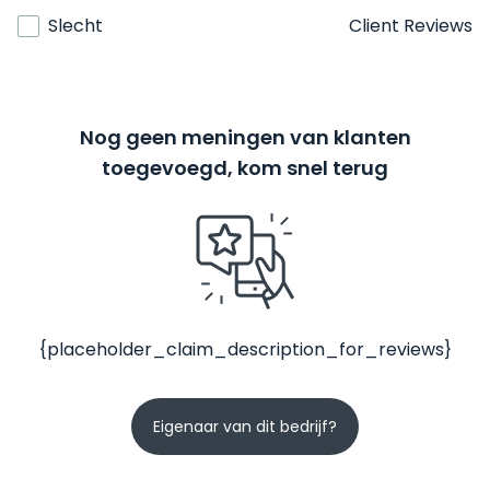
Slecht
Client Reviews
Nog geen meningen van klanten
toegevoegd, kom snel terug
{placeholder_claim_description_for_reviews}
Eigenaar van dit bedrijf?