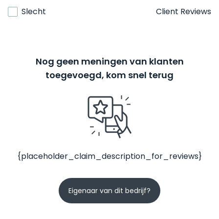
Slecht
Client Reviews
Nog geen meningen van klanten
toegevoegd, kom snel terug
{placeholder_claim_description_for_reviews}
Eigenaar van dit bedrijf?