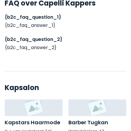
FAQ over Capelli Kappers
{b2c_faq_question_1}
{b2c_faq_answer_1}
{b2c_faq_question_2}
{b2c_faq_answer_2}
Kapsalon
Kapstars Haarmode
Barber Tugkan