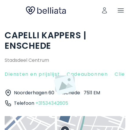
CAPELLI KAPPERS |
ENSCHEDE
Stadsdeel Centrum
Diensten en prijslijst
Cadeaubonnen
Clien
Noorderhagen 60
Enschede
7511 EM
Telefoon
+31534342605