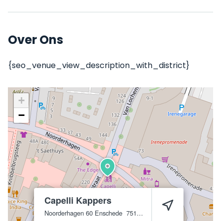
Over Ons
{seo_venue_view_description_with_district}
+
−
Capelli Kappers
Noorderhagen 60
Enschede
7511 EM