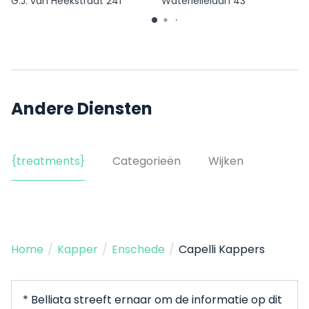
G.J. van Heekstraat 241
Waterlelielaan 43
Andere Diensten
{treatments}
Categorieën
Wijken
Home
/
Kapper
/
Enschede
/
Capelli Kappers
* Belliata streeft ernaar om de informatie op dit