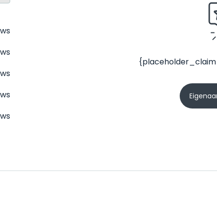
ews
ews
{placeholder_claim
ews
ews
Eigenaar
ews