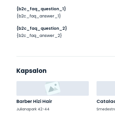
{b2c_faq_question_1}
{b2c_faq_answer_1}
{b2c_faq_question_2}
{b2c_faq_answer_2}
Kapsalon
Barber Hizi Hair
Catalad
Julianapark 42-44
Smedestra