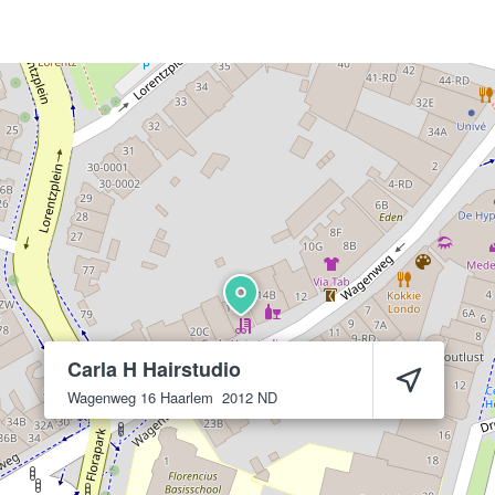
Carla H Hairstudio
Wagenweg 16
Haarlem
2012 ND