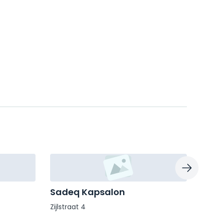
Sadeq Kapsalon
Hai
Zijlstraat 4
Jacob