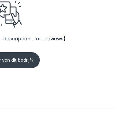
_description_for_reviews}
 van dit bedrijf?