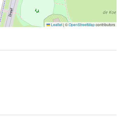
Leaflet
|
©
OpenStreetMap
contributors