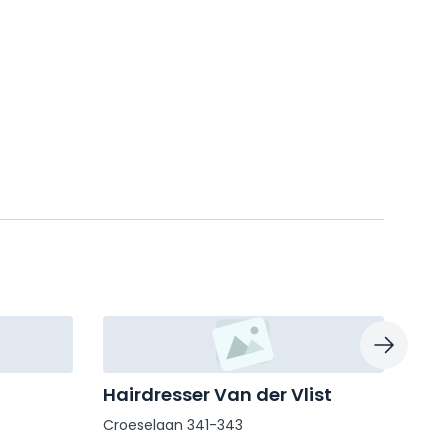
Hairdresser Van der Vlist
Kap
Croeselaan 341-343
Laan