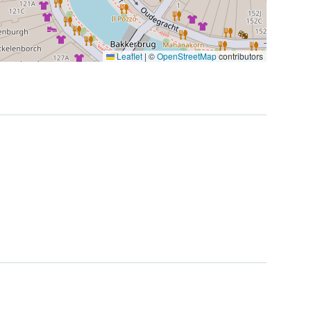
Leaflet
|
©
OpenStreetMap
contributors