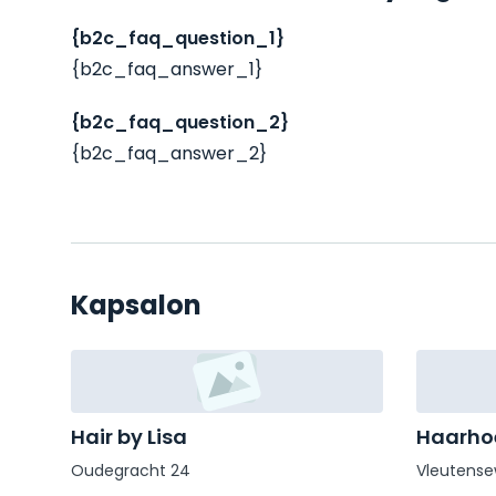
{b2c_faq_question_1}
{b2c_faq_answer_1}
{b2c_faq_question_2}
{b2c_faq_answer_2}
Kapsalon
Hair by Lisa
Haarhoe
Oudegracht 24
Vleutens