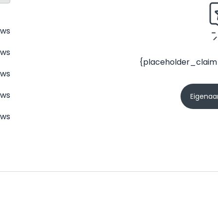
ews
ews
{placeholder_claim
ews
ews
Eigenaar
ews