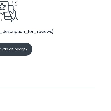
_description_for_reviews}
 van dit bedrijf?