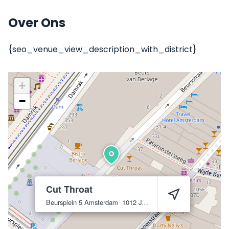
Over Ons
{seo_venue_view_description_with_district}
+
−
Cut Throat
Beursplein 5
Amsterdam
1012 JW