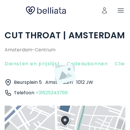
CUT THROAT | AMSTERDAM
Amsterdam-Centrum
Diensten en prijslijst
Cadeaubonnen
Clien
Beursplein 5
Amsterdam
1012 JW
Telefoon
+31625343769