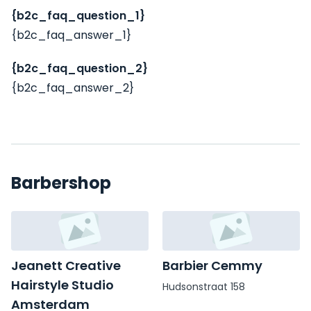
{b2c_faq_question_1}
{b2c_faq_answer_1}
{b2c_faq_question_2}
{b2c_faq_answer_2}
Barbershop
Jeanett Creative
Barbier Cemmy
Hairstyle Studio
Hudsonstraat 158
Amsterdam