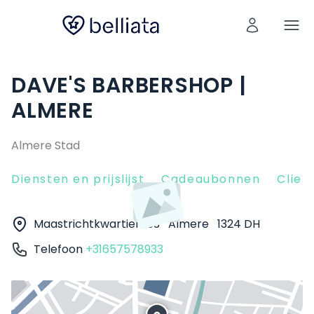
DAVE'S BARBERSHOP |
ALMERE
Almere Stad
Diensten en prijslijst
Cadeaubonnen
Clien
Maastrichtkwartier 153
Almere
1324 DH
Telefoon
+31657578933