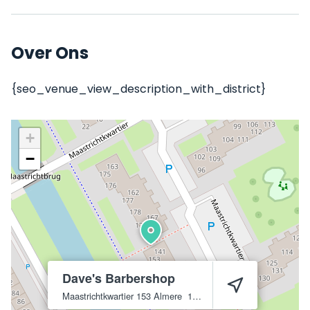
Over Ons
{seo_venue_view_description_with_district}
+
−
Dave's Barbershop
Maastrichtkwartier 153
Almere
1324 DH