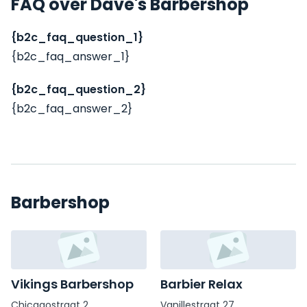
FAQ over Dave's Barbershop
{b2c_faq_question_1}
{b2c_faq_answer_1}
{b2c_faq_question_2}
{b2c_faq_answer_2}
Barbershop
Vikings Barbershop
Barbier Relax
Chicagostraat 2
Vanillestraat 27