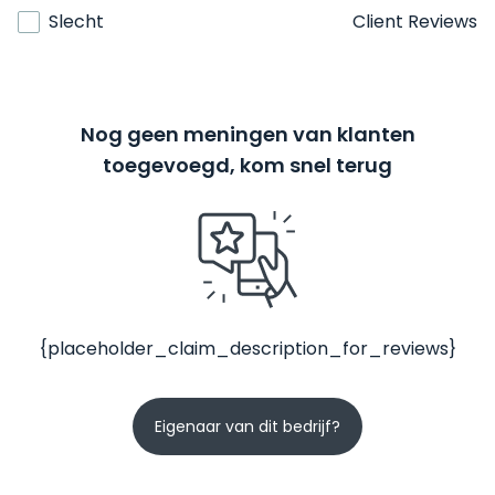
Slecht
Client Reviews
Nog geen meningen van klanten
toegevoegd, kom snel terug
{placeholder_claim_description_for_reviews}
Eigenaar van dit bedrijf?