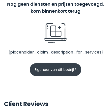
Nog geen diensten en prijzen toegevoegd,
kom binnenkort terug
{placeholder_claim_description_for_services}
Eigenaar van dit bedrijf?
Client Reviews