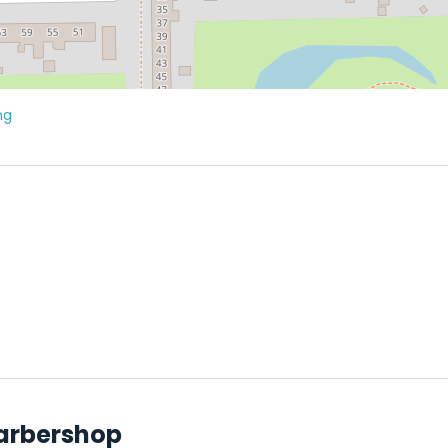
ng
Barbershop