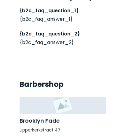
{b2c_faq_question_1}
{b2c_faq_answer_1}
{b2c_faq_question_2}
{b2c_faq_answer_2}
Barbershop
Brooklyn Fade
Lipperkerkstraat 47