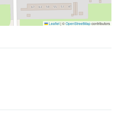
Leaflet
|
©
OpenStreetMap
contributors