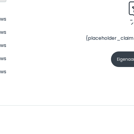
ews
ews
{placeholder_claim
ews
ews
Eigenaar
ews