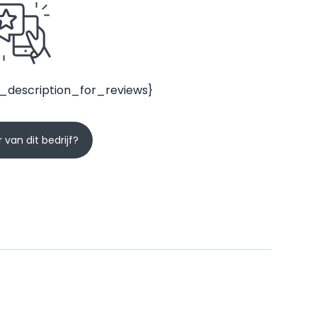
_description_for_reviews}
 van dit bedrijf?