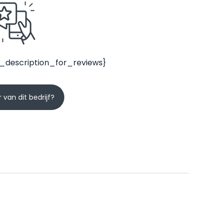
_description_for_reviews}
 van dit bedrijf?