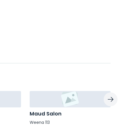
Maud Salon
Sal
Weena 113
Slee