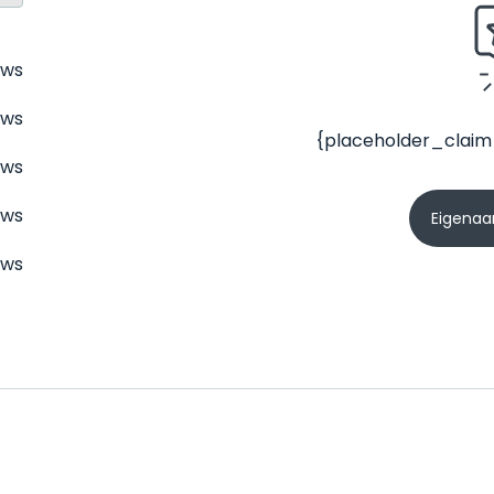
ews
ews
{placeholder_claim
ews
ews
Eigenaar
ews