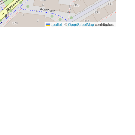
Leaflet
|
©
OpenStreetMap
contributors