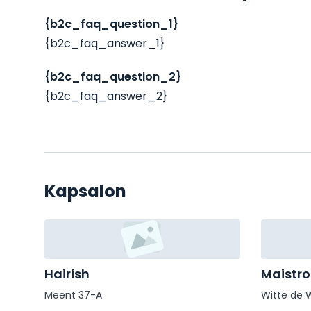
{b2c_faq_question_1}
{b2c_faq_answer_1}
{b2c_faq_question_2}
{b2c_faq_answer_2}
Kapsalon
Hairish
Maistro
Meent 37-A
Witte de 