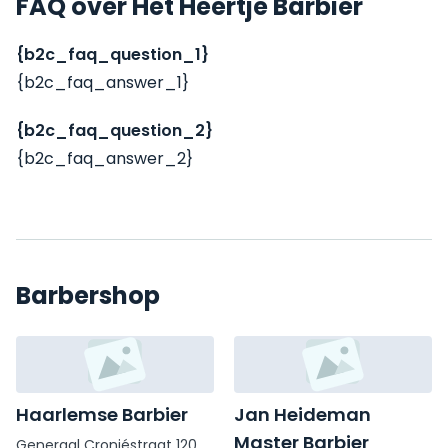
FAQ over Het Heertje Barbier
{b2c_faq_question_1}
{b2c_faq_answer_1}
{b2c_faq_question_2}
{b2c_faq_answer_2}
Barbershop
Haarlemse Barbier
Jan Heideman
Master Barbier
Generaal Cronjéstraat 120