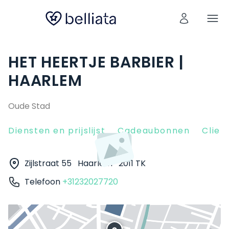
HET HEERTJE BARBIER |
HAARLEM
Oude Stad
Diensten en prijslijst
Cadeaubonnen
Clien
Zijlstraat 55
Haarlem
2011 TK
Telefoon
+31232027720