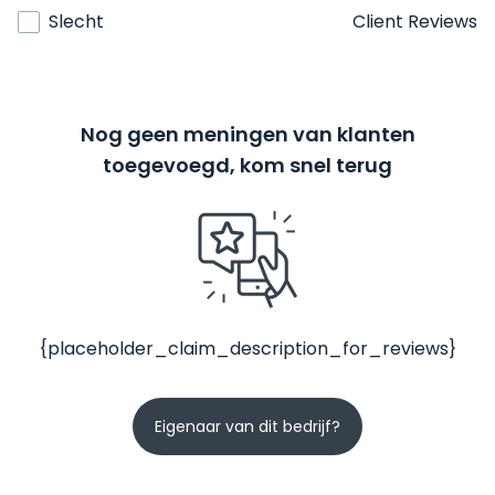
Slecht
Client Reviews
Nog geen meningen van klanten
toegevoegd, kom snel terug
{placeholder_claim_description_for_reviews}
Eigenaar van dit bedrijf?