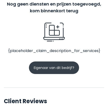
Nog geen diensten en prijzen toegevoegd,
kom binnenkort terug
{placeholder_claim_description_for_services}
Eigenaar van dit bedrijf?
Client Reviews