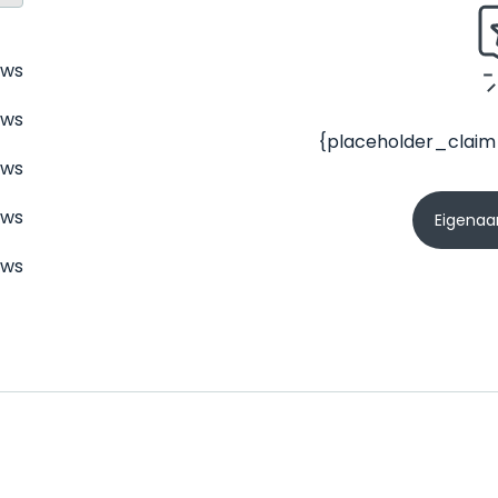
ews
ews
{placeholder_claim
ews
ews
Eigenaar
ews