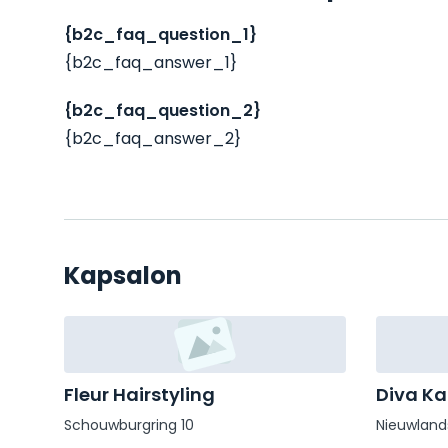
{b2c_faq_question_1}
{b2c_faq_answer_1}
{b2c_faq_question_2}
{b2c_faq_answer_2}
Kapsalon
Fleur Hairstyling
Diva Ka
Schouwburgring 10
Nieuwland