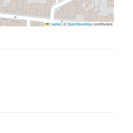
Leaflet
|
©
OpenStreetMap
contributors