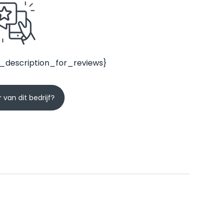
_description_for_reviews}
 van dit bedrijf?