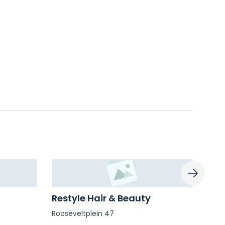
Restyle Hair & Beauty
Deb
Rooseveltplein 47
Van 