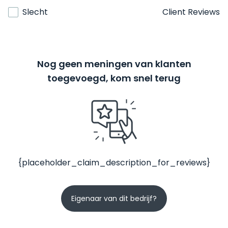
Slecht
Client Reviews
Nog geen meningen van klanten
toegevoegd, kom snel terug
{placeholder_claim_description_for_reviews}
Eigenaar van dit bedrijf?