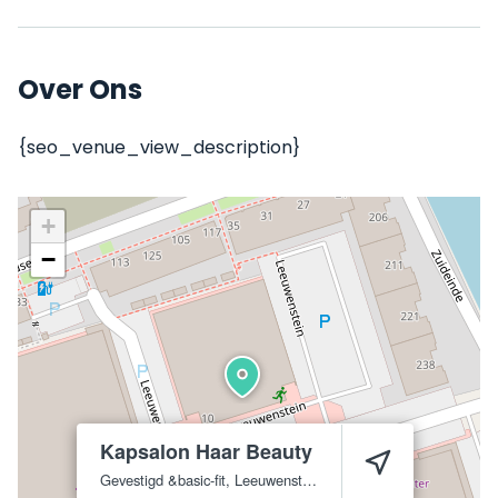
Over Ons
{seo_venue_view_description}
+
−
Kapsalon Haar Beauty
Gevestigd &basic-fit, Leeuwenstein 8
Delft
2627 AM