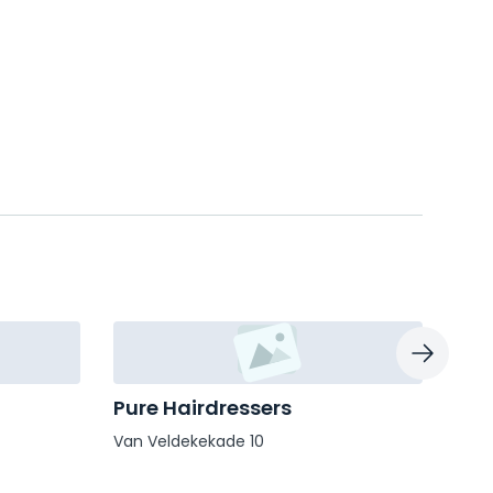
Pure Hairdressers
Kna
Van Veldekekade 10
Maas