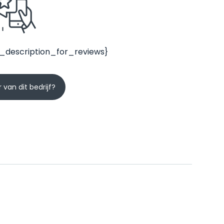
_description_for_reviews}
 van dit bedrijf?