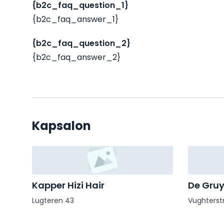
{b2c_faq_question_1}
{b2c_faq_answer_1}
{b2c_faq_question_2}
{b2c_faq_answer_2}
Kapsalon
Kapper Hizi Hair
De Gruy
Lugteren 43
Vughterst