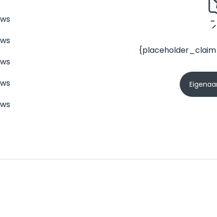
ews
ews
{placeholder_claim
ews
ews
Eigenaar
ews