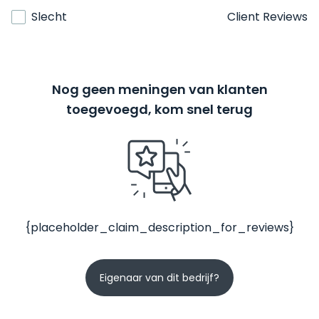
Slecht
Client Reviews
Nog geen meningen van klanten
toegevoegd, kom snel terug
{placeholder_claim_description_for_reviews}
Eigenaar van dit bedrijf?