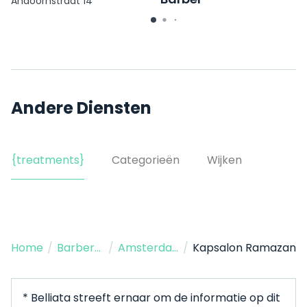
Andoornstraat 14
Buikslotermeerplein 13
Andere Diensten
{treatments}
Categorieën
Wijken
Home
/
Barbershop
/
Amsterdam
/
Kapsalon Ramazan
* Belliata streeft ernaar om de informatie op dit