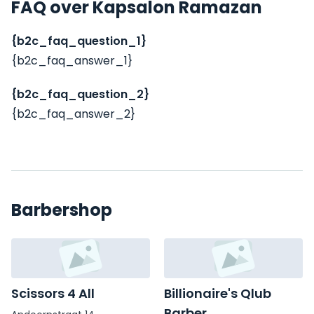
FAQ over Kapsalon Ramazan
{b2c_faq_question_1}
{b2c_faq_answer_1}
{b2c_faq_question_2}
{b2c_faq_answer_2}
Barbershop
Scissors 4 All
Billionaire's Qlub
Barber