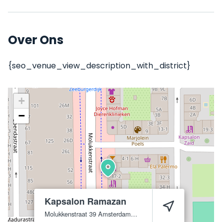
Over Ons
{seo_venue_view_description_with_district}
+
−
Kapsalon Ramazan
Molukkenstraat 39
Amsterdam
1095 AT