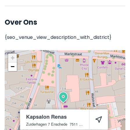
Over Ons
{seo_venue_view_description_with_district}
+
−
Kapsalon Renas
Zuiderhagen 7
Enschede
7511 GJ