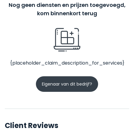
Nog geen diensten en prijzen toegevoegd,
kom binnenkort terug
{placeholder_claim_description_for_services}
Eigenaar van dit bedrijf?
Client Reviews