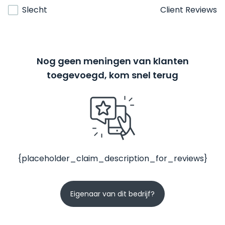
Slecht
Client Reviews
Nog geen meningen van klanten
toegevoegd, kom snel terug
{placeholder_claim_description_for_reviews}
Eigenaar van dit bedrijf?