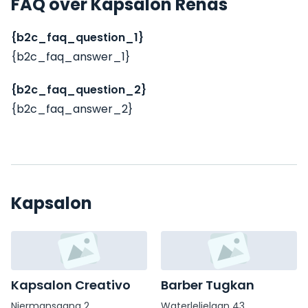
FAQ over Kapsalon Renas
{b2c_faq_question_1}
{b2c_faq_answer_1}
{b2c_faq_question_2}
{b2c_faq_answer_2}
Kapsalon
Kapsalon Creativo
Barber Tugkan
Niermansgang 2
Waterlelielaan 43