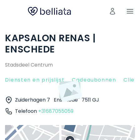
KAPSALON RENAS |
ENSCHEDE
Stadsdeel Centrum
Diensten en prijslijst
Cadeaubonnen
Clien
Zuiderhagen 7
Enschede
7511 GJ
Telefoon
+31687055059