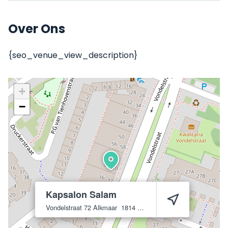
Over Ons
{seo_venue_view_description}
+
−
Kapsalon Salam
Vondelstraat 72
Alkmaar
1814 AC