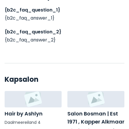
{b2c_faq_question_1}
{b2c_faq_answer_1}
{b2c_faq_question_2}
{b2c_faq_answer_2}
Kapsalon
Hair by Ashlyn
Salon Bosman | Est
1971 , Kapper Alkmaar
Daalmeereiland 4