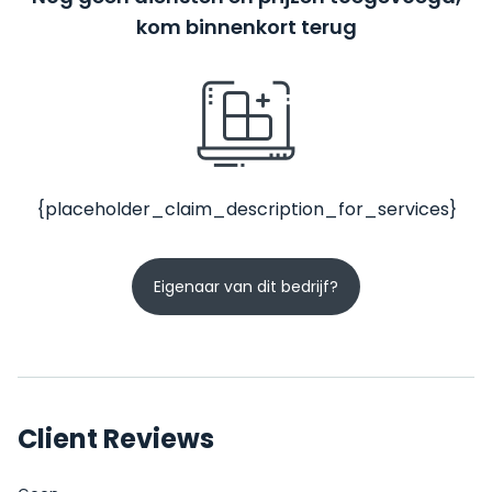
kom binnenkort terug
{placeholder_claim_description_for_services}
Eigenaar van dit bedrijf?
Client Reviews