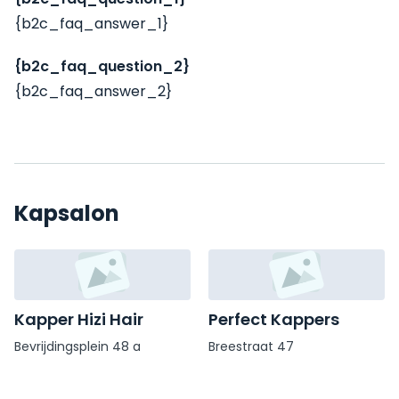
{b2c_faq_answer_1}
{b2c_faq_question_2}
{b2c_faq_answer_2}
Kapsalon
Kapper Hizi Hair
Perfect Kappers
Bevrijdingsplein 48 a
Breestraat 47