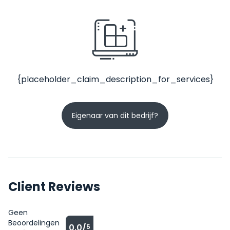
{placeholder_claim_description_for_services}
Eigenaar van dit bedrijf?
Client Reviews
Geen
Beoordelingen
0.0/
5