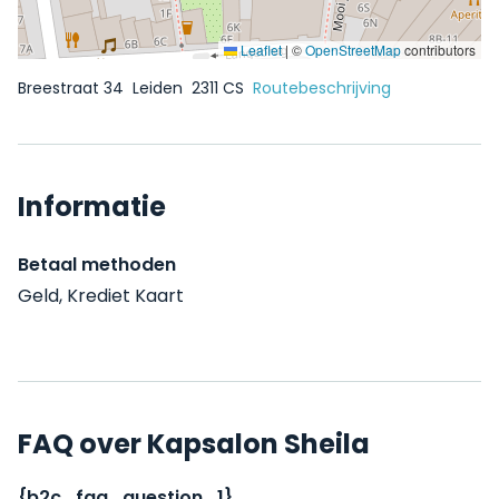
Leaflet
|
©
OpenStreetMap
contributors
Breestraat 34
Leiden
2311 CS
Routebeschrijving
Informatie
Betaal methoden
Geld, Krediet Kaart
FAQ over Kapsalon Sheila
{b2c_faq_question_1}