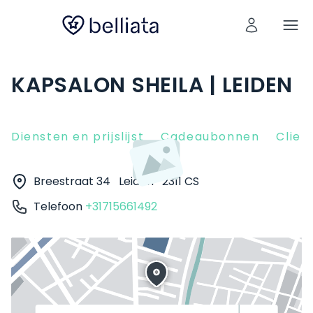
KAPSALON SHEILA | LEIDEN
Diensten en prijslijst
Cadeaubonnen
Clien
Breestraat 34
Leiden
2311 CS
Telefoon
+31715661492