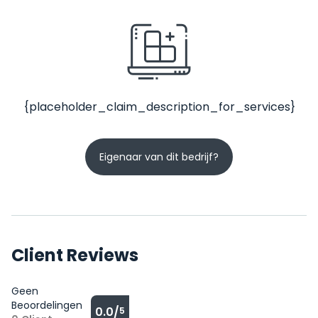
{placeholder_claim_description_for_services}
Eigenaar van dit bedrijf?
Client Reviews
Geen
Beoordelingen
0.0/
5