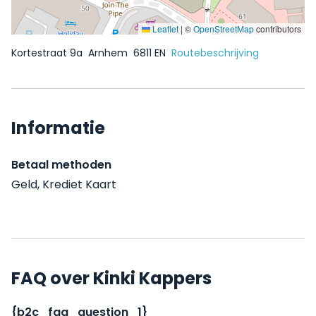
Leaflet
|
©
OpenStreetMap
contributors
Kortestraat 9a
Arnhem
6811 EN
Routebeschrijving
Informatie
Betaal methoden
Geld, Krediet Kaart
FAQ over Kinki Kappers
{b2c_faq_question_1}