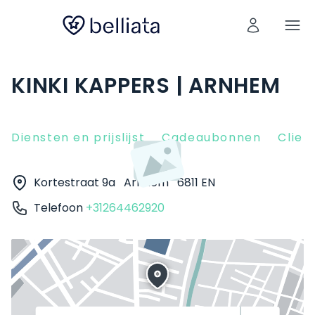
KINKI KAPPERS | ARNHEM
Diensten en prijslijst
Cadeaubonnen
Clien
Kortestraat 9a
Arnhem
6811 EN
Telefoon
+31264462920