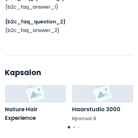
{b2c_faq_answer_1}
{b2c_faq_question_2}
{b2c_faq_answer_2}
Kapsalon
Nature Hair
Haarstudio 3000
Experience
Rijnstraat 8
Jansbinnensingel 21