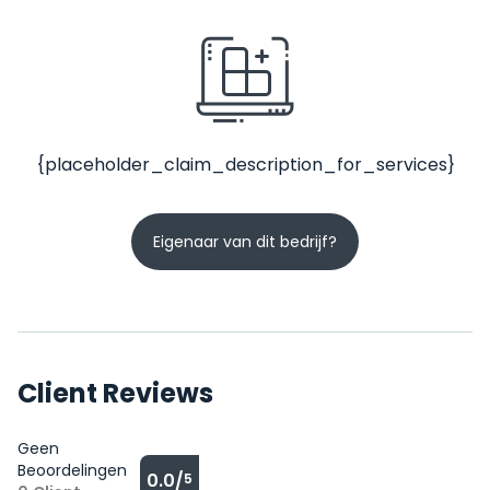
{placeholder_claim_description_for_services}
Eigenaar van dit bedrijf?
Client Reviews
Geen
Beoordelingen
0.0/
5