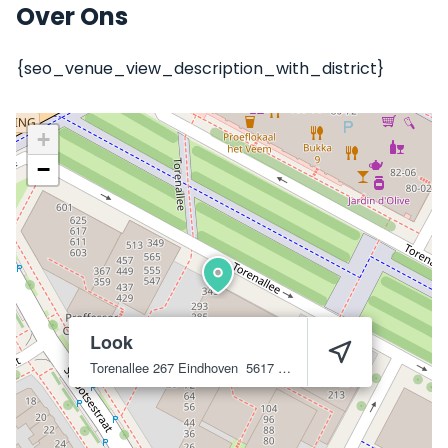
Over Ons
{seo_venue_view_description_with_district}
+
−
Look
Torenallee 267
Eindhoven
5617 BR