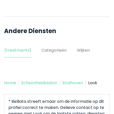
Andere Diensten
{treatments}
Categorieën
Wijken
Home
/
Schoonheidssalon
/
Eindhoven
/
Look
* Belliata streeft ernaar om de informatie op dit
profiel correct te maken. Gelieve contact op te
nemen met Look om de laatste prijzen, diensten