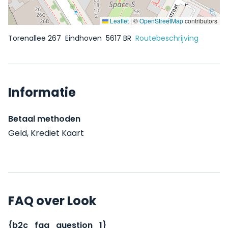
Leaflet
|
©
OpenStreetMap
contributors
Torenallee 267
Eindhoven
5617 BR
Routebeschrijving
Informatie
Betaal methoden
Geld, Krediet Kaart
FAQ over Look
{b2c_faq_question_1}