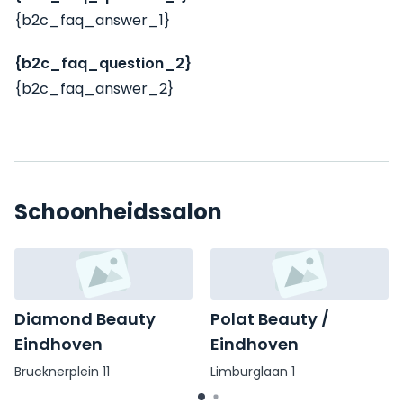
{b2c_faq_answer_1}
{b2c_faq_question_2}
{b2c_faq_answer_2}
Schoonheidssalon
Diamond Beauty
Polat Beauty /
Eindhoven
Eindhoven
Brucknerplein 11
Limburglaan 1