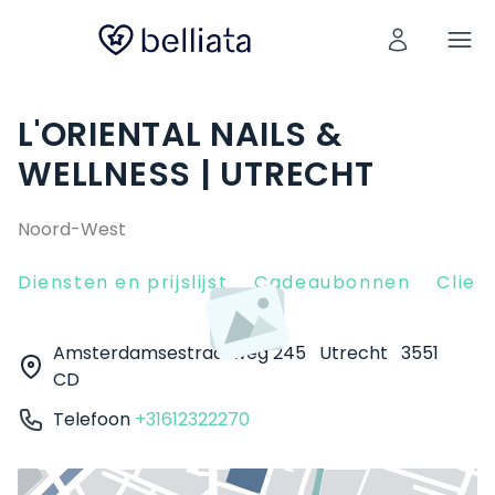
L'ORIENTAL NAILS &
WELLNESS | UTRECHT
Noord-West
Diensten en prijslijst
Cadeaubonnen
Clien
Amsterdamsestraatweg 245
Utrecht
3551
CD
Telefoon
+31612322270