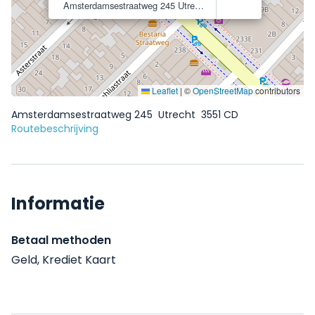
Amsterdamsestraatweg 245
Utrecht
3551 CD
Leaflet
|
©
OpenStreetMap
contributors
Amsterdamsestraatweg 245
Utrecht
3551 CD
Routebeschrijving
Informatie
Betaal methoden
Geld, Krediet Kaart