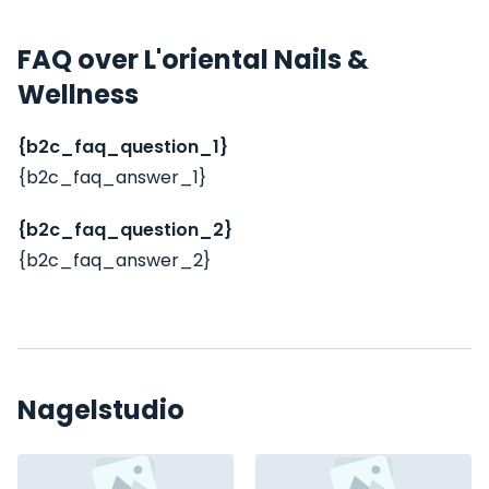
FAQ over L'oriental Nails &
Wellness
{b2c_faq_question_1}
{b2c_faq_answer_1}
{b2c_faq_question_2}
{b2c_faq_answer_2}
Nagelstudio