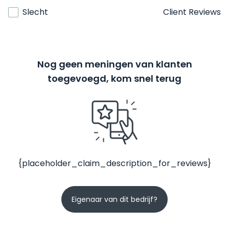
Slecht
Client Reviews
Nog geen meningen van klanten
toegevoegd, kom snel terug
{placeholder_claim_description_for_reviews}
Eigenaar van dit bedrijf?