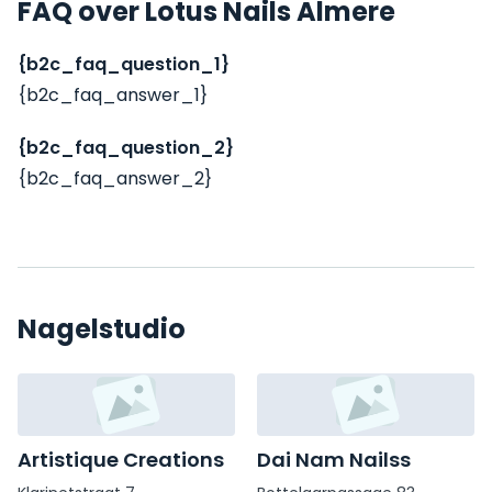
FAQ over Lotus Nails Almere
{b2c_faq_question_1}
{b2c_faq_answer_1}
{b2c_faq_question_2}
{b2c_faq_answer_2}
Nagelstudio
Artistique Creations
Dai Nam Nailss