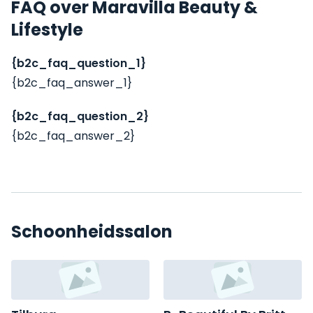
FAQ over Maravilla Beauty &
Lifestyle
{b2c_faq_question_1}
{b2c_faq_answer_1}
{b2c_faq_question_2}
{b2c_faq_answer_2}
Schoonheidssalon