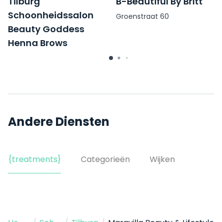
Tilburg
B-Beautiful By Britt
Schoonheidssalon
Groenstraat 60
Beauty Goddess
Henna Brows
Piusstraat 72
Andere Diensten
{treatments}
Categorieën
Wijken