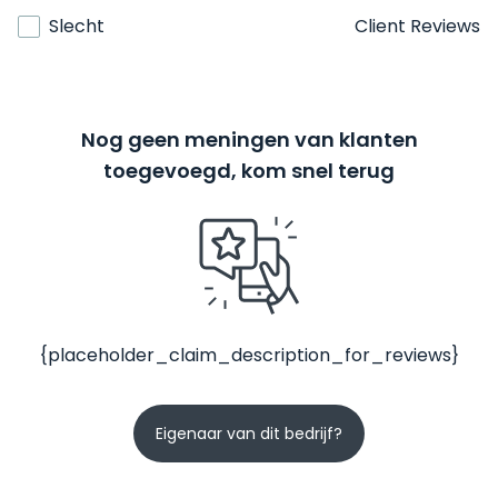
Slecht
Client Reviews
Nog geen meningen van klanten
toegevoegd, kom snel terug
{placeholder_claim_description_for_reviews}
Eigenaar van dit bedrijf?