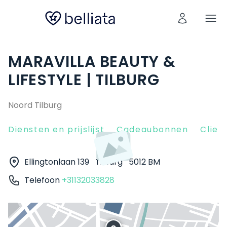
MARAVILLA BEAUTY &
LIFESTYLE | TILBURG
Noord Tilburg
Diensten en prijslijst
Cadeaubonnen
Clien
Ellingtonlaan 139
Tilburg
5012 BM
Telefoon
+31132033828