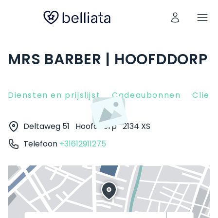
MRS BARBER | HOOFDDORP
Diensten en prijslijst
Cadeaubonnen
Clien
Deltaweg 51
Hoofddorp
2134 XS
Telefoon
+31612911275