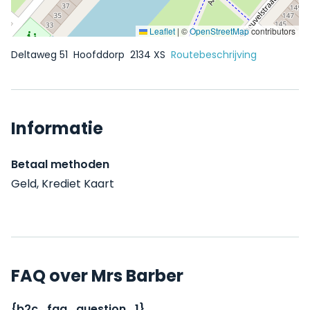
Leaflet
|
©
OpenStreetMap
contributors
Deltaweg 51
Hoofddorp
2134 XS
Routebeschrijving
Informatie
Betaal methoden
Geld, Krediet Kaart
FAQ over Mrs Barber
{b2c_faq_question_1}