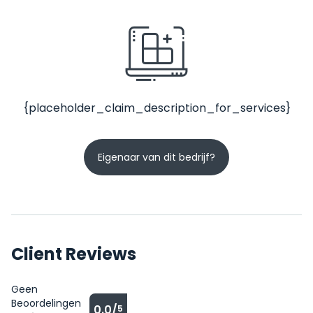
{placeholder_claim_description_for_services}
Eigenaar van dit bedrijf?
Client Reviews
Geen
Beoordelingen
0.0/
5