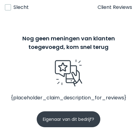
Slecht
Client Reviews
Nog geen meningen van klanten
toegevoegd, kom snel terug
{placeholder_claim_description_for_reviews}
Eigenaar van dit bedrijf?