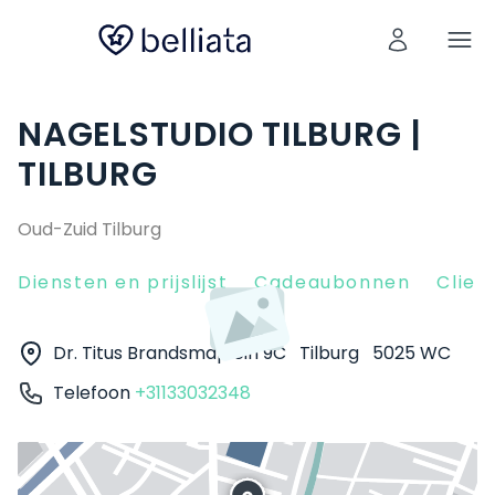
NAGELSTUDIO TILBURG |
TILBURG
Oud-Zuid Tilburg
Diensten en prijslijst
Cadeaubonnen
Clien
Dr. Titus Brandsmaplein 9C
Tilburg
5025 WC
Telefoon
+31133032348